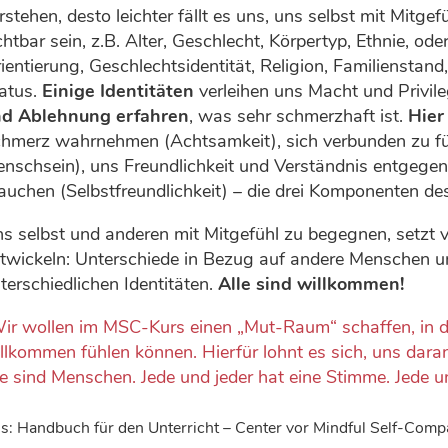
rstehen, desto leichter fällt es uns, uns selbst mit Mitg
chtbar sein, z.B. Alter, Geschlecht, Körpertyp, Ethnie, ode
ientierung, Geschlechtsidentität, Religion, Familiensta
atus.
Einige Identitäten
verleihen uns Macht und Privil
nd Ablehnung erfahren
, was sehr schmerzhaft ist.
Hier
hmerz wahrnehmen (Achtsamkeit), sich verbunden zu fü
nschsein), uns Freundlichkeit und Verständnis entgege
auchen (Selbstfreundlichkeit) – die drei Komponenten d
s selbst und anderen mit Mitgefühl zu begegnen, setzt 
twickeln: Unterschiede in Bezug auf andere Menschen u
terschiedlichen Identitäten.
Alle sind willkommen!
ir wollen im MSC-Kurs einen „Mut-Raum“ schaffen, in dem
llkommen fühlen können. Hierfür lohnt es sich, uns daran
le sind Menschen. Jede und jeder hat eine Stimme. Jede 
s: Handbuch für den Unterricht – Center vor Mindful Self-Comp