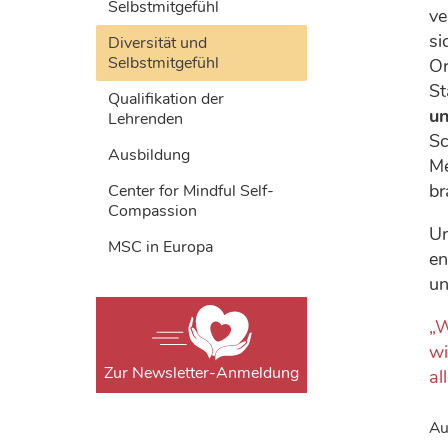
Selbstmitgefühl
ve
si
Diversität und
Selbstmitgefühl
Or
St
Qualifikation der
u
Lehrenden
Sc
Ausbildung
Me
br
Center for Mindful Self-
Compassion
Un
MSC in Europa
en
un
„W
wi
Zur Newsletter-Anmeldung
al
Au