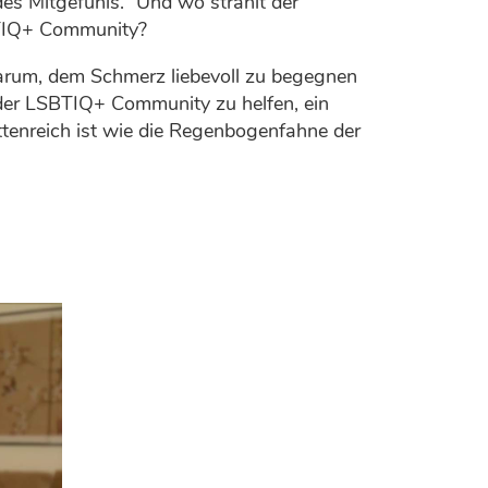
des Mitgefühls.“ Und wo strahlt der
BTIQ+ Community?
darum, dem Schmerz liebevoll zu begegnen
 der LSBTIQ+ Community zu helfen, ein
ettenreich ist wie die Regenbogenfahne der