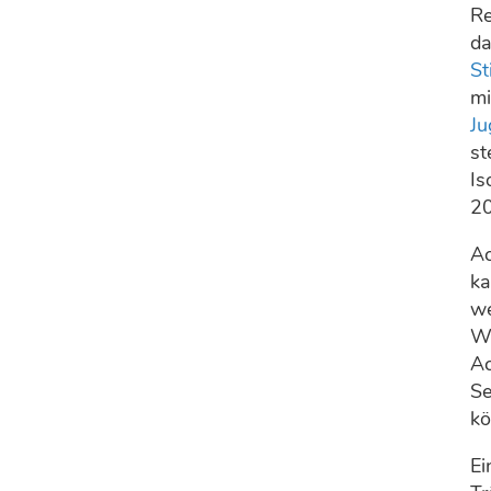
Re
da
St
mi
Ju
st
Is
20
Ac
ka
we
Wu
Ac
Se
kö
Ei