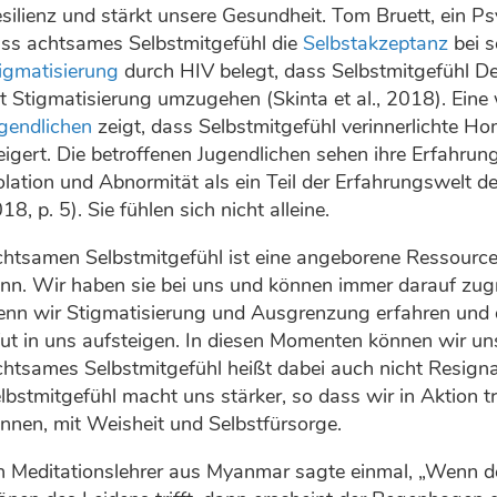
silienz und stärkt unsere Gesundheit. Tom Bruett, ein P
ss achtsames Selbstmitgefühl die
Selbstakzeptanz
bei s
igmatisierung
durch HIV belegt, dass Selbstmitgefühl De
t Stigmatisierung umzugehen (Skinta et al., 2018). Eine
gendlichen
zeigt, dass Selbstmitgefühl verinnerlichte H
eigert. Die betroffenen Jugendlichen sehen ihre Erfahru
olation und Abnormität als ein Teil der Erfahrungswelt
18, p. 5). Sie fühlen sich nicht alleine.
htsamen Selbstmitgefühl ist eine angeborene Ressource, 
nn. Wir haben sie bei uns und können immer darauf zugr
nn wir Stigmatisierung und Ausgrenzung erfahren und 
t in uns aufsteigen. In diesen Momenten können wir uns 
htsames Selbstmitgefühl heißt dabei auch nicht Resigna
lbstmitgefühl macht uns stärker, so dass wir in Aktion 
nnen, mit Weisheit und Selbstfürsorge.
n Meditationslehrer aus Myanmar sagte einmal, „Wenn de