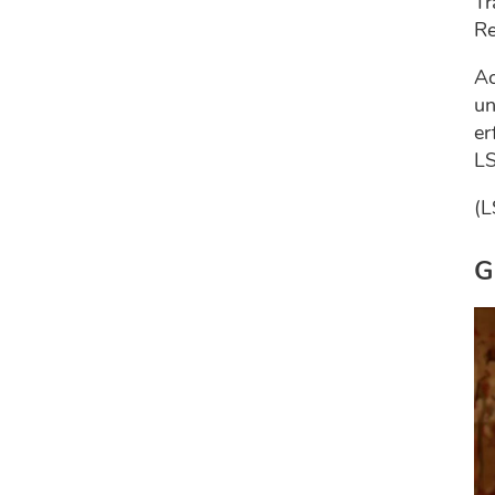
Tr
Re
Ac
un
er
L
(L
G