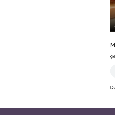
M
ge
Da