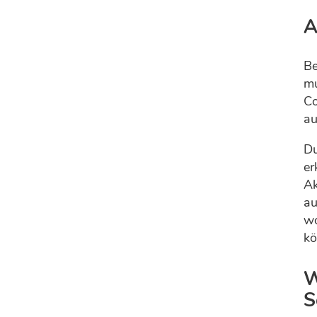
A
Be
mu
Co
au
Du
er
Ak
au
wo
kö
W
S