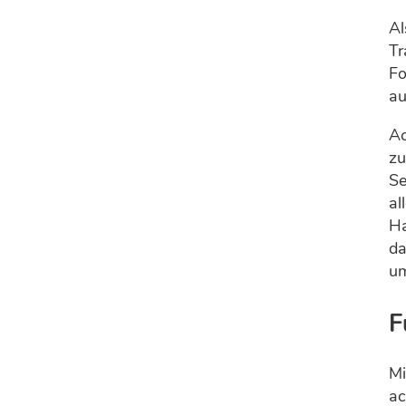
Al
Tr
Fo
au
Ac
zu
Se
al
Ha
da
um
F
Mi
ac