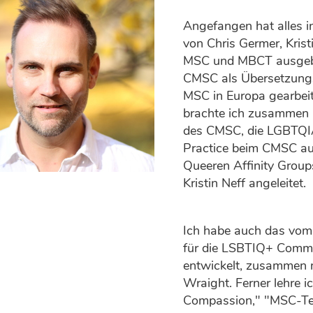
Angefangen hat alles i
von Chris Germer, Krist
MSC und MBCT ausgebild
CMSC als Übersetzungs
MSC in Europa gearbeit
brachte ich zusammen 
des CMSC, die LGBTQIA
Practice beim CMSC au
Queeren Affinity Group
Kristin Neff angeleitet.
Ich habe auch das vo
für die LSBTIQ+ Commu
entwickelt, zusammen
Wraight. Ferner lehre i
Compassion," "MSC-Tee