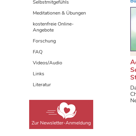
Bü
Selbstmitgefühls
Meditationen & Übungen
kostenfreie Online-
Angebote
Forschung
FAQ
A
Videos/Audio
S
Links
S
Literatur
Da
Ch
N
Zur Newsletter-Anmeldung