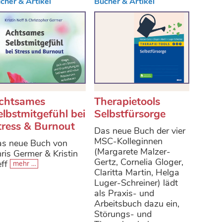
cher & Artikel
Bücher & Artikel
chtsames
Therapietools
elbstmitgefühl bei
Selbstfürsorge
tress & Burnout
Das neue Buch der vier
MSC-Kolleginnen
s neue Buch von
(Margarete Malzer-
ris Germer & Kristin
Gertz, Cornelia Gloger,
eff
mehr …
Claritta Martin, Helga
Luger-Schreiner) lädt
als Praxis- und
Arbeitsbuch dazu ein,
Störungs- und